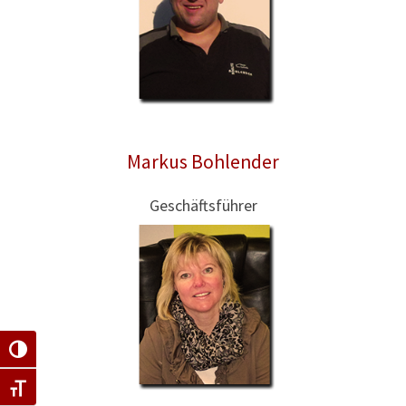
Markus Bohlender
Geschäftsführer
Umschalten auf hohe Kontraste
Schrift vergrößern