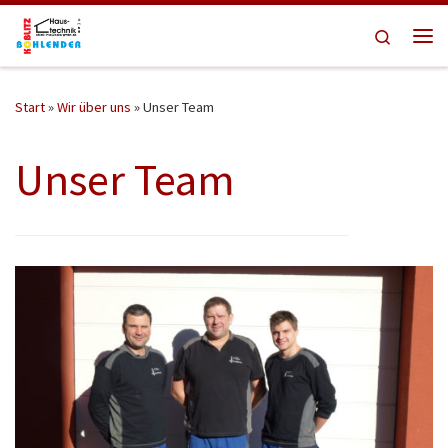
Zum Inhalt springen
Search
Me
Start
»
Wir über uns
»
Unser Team
Unser Team